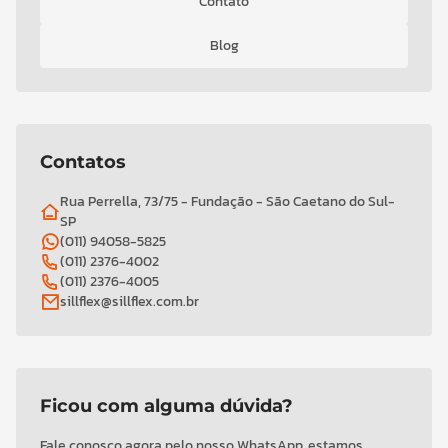
Contato
Blog
Contatos
Rua Perrella, 73/75 - Fundação - São Caetano do Sul-
SP
(011) 94058-5825
(011) 2376-4002
(011) 2376-4005
sillflex@sillflex.com.br
Ficou com alguma dúvida?
Fale conosco agora pelo nosso WhatsApp, estamos