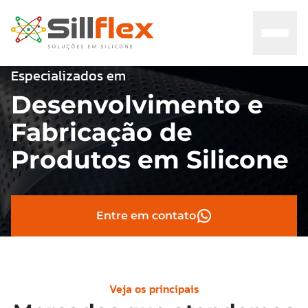
Especializados em
Desenvolvimento e
Home
Fabricação de
Sobre nós
Produtos em Silicone
Mercados
Entre em contato
Certificados
Contato
Veja os principais
Blog