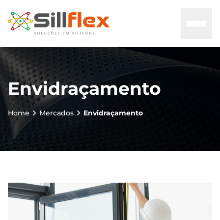
Home
Envidraçamento
Sobre nós
Home
Mercados
Envidraçamento
Mercados
Certificados
Contato
Blog