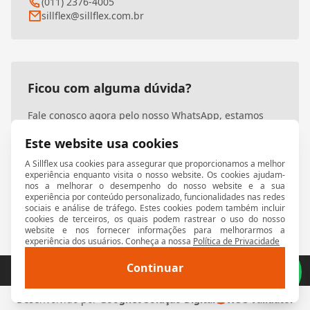
(011) 2376-4005
sillflex@sillflex.com.br
Ficou com alguma dúvida?
Fale conosco agora pelo nosso WhatsApp, estamos
prontos para atendê-lo!
Este website usa cookies
A Sillflex usa cookies para assegurar que proporcionamos a melhor
Entre em contato
experiência enquanto visita o nosso website. Os cookies ajudam-
nos a melhorar o desempenho do nosso website e a sua
experiência por conteúdo personalizado, funcionalidades nas redes
sociais e análise de tráfego. Estes cookies podem também incluir
cookies de terceiros, os quais podem rastrear o uso do nosso
website e nos fornecer informações para melhorarmos a
experiência dos usuários. Conheça a nossa
Política de Privacidade
Continuar
© 2026 Sillflex. Todos os direitos reservados.
W
Desenvolvido por
Goognet Solução Digital
W3C Validator