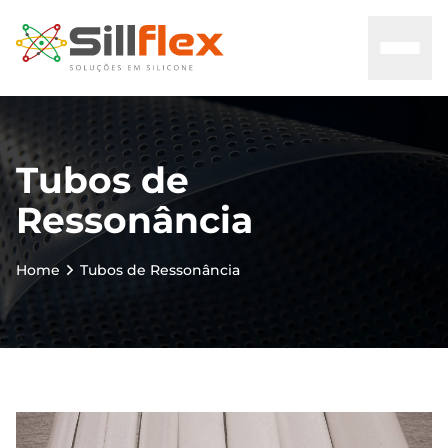
Home
Tubos de
Ressonância
Sobre nós
Mercados
Home
Tubos de Ressonância
Certificados
Contato
Blog