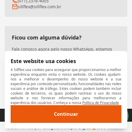
(011) 2376-4005
sillflex@sillflex.com.br
Ficou com alguma dúvida?
Fale conosco agora pelo nosso WhatsApp, estamos
prontos para atendê-lo!
Este website usa cookies
A Sillflex usa cookies para assegurar que proporcionamos a melhor
Entre em contato
experiência enquanto visita o nosso website. Os cookies ajudam-
nos a melhorar o desempenho do nosso website e a sua
experiência por conteúdo personalizado, funcionalidades nas redes
sociais e análise de tráfego. Estes cookies podem também incluir
cookies de terceiros, os quais podem rastrear o uso do nosso
website e nos fornecer informações para melhorarmos a
experiência dos usuários. Conheça a nossa
Política de Privacidade
Continuar
© 2026 Sillflex. Todos os direitos reservados.
W
Desenvolvido por
Goognet Solução Digital
W3C Validator