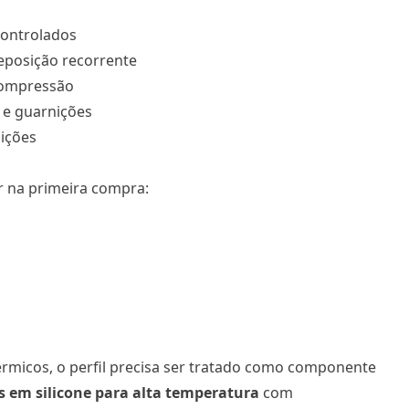
controlados
reposição recorrente
 compressão
s e guarnições
sições
 na primeira compra:
rmicos, o perfil precisa ser tratado como componente
is em silicone para alta temperatura
com