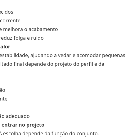
ecidos
ecorrente
s e melhora o acabamento
eduz folga e ruído
calor
m estabilidade, ajudando a vedar e acomodar pequenas
ado final depende do projeto do perfil e da
ão
nte
rão adequado
 entrar no projeto
 A escolha depende da função do conjunto.