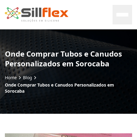
Home
Onde Comprar Tubos e Canudos
Personalizados em Sorocaba
Sobre nós
Home
Blog
Mercados
Onde Comprar Tubos e Canudos Personalizados em
Sorocaba
Certificados
Contato
Blog