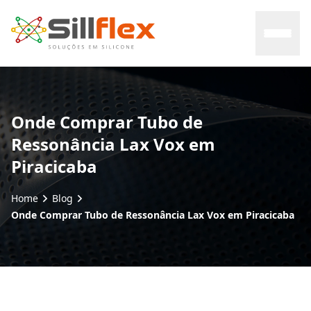
Home
Onde Comprar Tubo de
Ressonância Lax Vox em
Sobre nós
Piracicaba
Mercados
Home
Blog
Onde Comprar Tubo de Ressonância Lax Vox em Piracicaba
Certificados
Contato
Blog